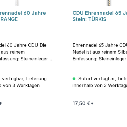
rennadel 60 Jahre -
CDU Ehrennadel 65 J
 ORANGE
Stein: TÜRKIS
del 60 Jahre CDU Die
Ehrennadel 65 Jahre CD
t aus reinem
Nadel ist aus reinem Silbe
nfassung: Steineinleger -
Einfassung: Steineinleger
r Swarovskistein.Nadel
türkisfarbiger
lsicherungskappe,
Swarovskistein.Nadel mit
 verfügbar, Lieferung
Sofort verfügbar, Lief
 Material. Ehrennadel in
Nadelsicherungskappe, 
b von 3 Werktagen
innerhalb von 3 Werktag
hwarzen Kartonschachtel
Material.Ehrennadel in ei
.
schwarzen Kartonschach
verpackt.
*
17,50 €*