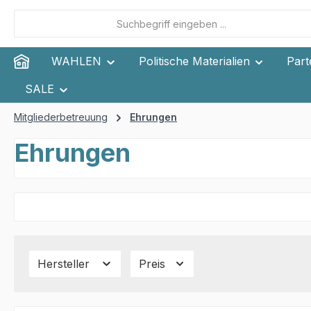
m Hauptinhalt springen
Zur Suche springen
Zur Hauptnavigation springen
WAHLEN
Politische Materialien
Part
SALE
Mitgliederbetreuung
Ehrungen
Ehrungen
Hersteller
Preis