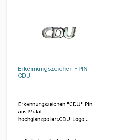
schwarzen Kartoneinleger
gesteckt. Größe: ca. 91 x 26 x 15
mm Verpackungseinheit je
Farbausführung: 10 Stück
Erkennungszeichen - PIN
CDU
Erkennungszeichen "CDU" Pin
aus Metall,
hochglanzpoliert.CDU-Logo
dezent klein und filigran.Der Pin
ist auf ein schwarzes Kärtchen