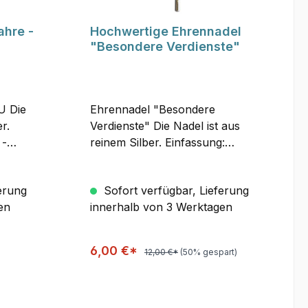
ahre -
Hochwertige Ehrennadel
"Besondere Verdienste"
U Die
Ehrennadel "Besondere
r.
Verdienste" Die Nadel ist aus
 -
reinem Silber. Einfassung:
Steineinleger - orangener
Swarovskistein.Nadel mit
erung
Sofort verfügbar, Lieferung
unechtes
Nadelsicherungskappe, unechtes
en
innerhalb von 3 Werktagen
ner
Material. Ehrennadel in einer
tel
schwarzen Kartonschachtel
verpackt.
6,00 €*
12,00 €*
(50% gespart)