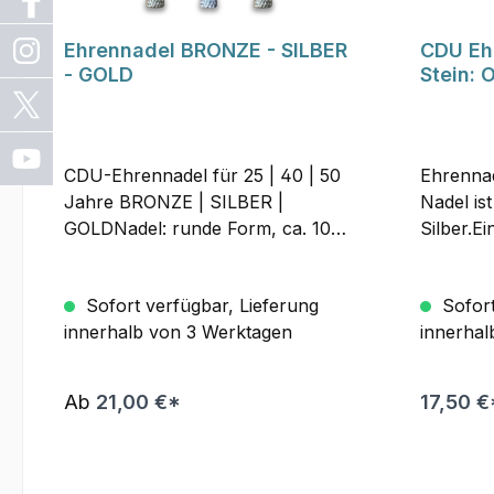
Ehrennadel BRONZE - SILBER
CDU Eh
- GOLD
Stein:
CDU-Ehrennadel für 25 | 40 | 50
Ehrenna
Jahre BRONZE | SILBER |
Nadel is
GOLDNadel: runde Form, ca. 10
Silber.Ei
mm DurchmesserMaterial:
orangene
Messing geprägtVerarbeitung:
mit Nade
Sofort verfügbar, Lieferung
Sofort
Kranz Halbrelief, 1-farbige
unechtes
innerhalb von 3 Werktagen
innerhal
Farbauslegung in Bronze, Silber
einer sc
und Gold.CDU erhaben geprägt,
verpackt
glänzendAnlaufschutz:
Ab
21,00 €*
17,50 €
Ehrennadel mit Schutzlack
versehen.Rückseite: lange
NadelVerpackung: schwarze
Kartonschachtel | Nadel auf