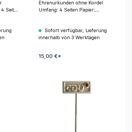
r
Ehrenurkunden ohne Kordel
4 Seiten
Umfang: 4 Seiten Papier:
luzent
Pergament Transluzent 180g/m
Format: DIN A4, geschlossen
erung
Sofort verfügbar, Lieferung
en
innerhalb von 3 Werktagen
15,00 €*