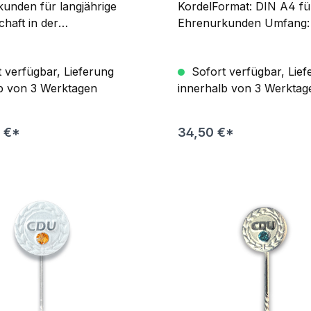
unden für langjährige
KordelFormat: DIN A4 fü
chaft in der
Ehrenurkunden Umfang: 
nden-Varianten: 25 | 40
Papier: Pergament Trans
0 Jahre | Besondere
180g/m
 verfügbar, Lieferung
Sofort verfügbar, Lief
te | neutrale
b von 3 Werktagen
innerhalb von 3 Werktag
ruck: 4-farbigPapier:
 Color Copy Format: DIN
kungseinheit: jeweils zu
0 €*
34,50 €*
 gebündelt World-
 erhalten Sie über die E-
chrift: cdu-
ortica.de