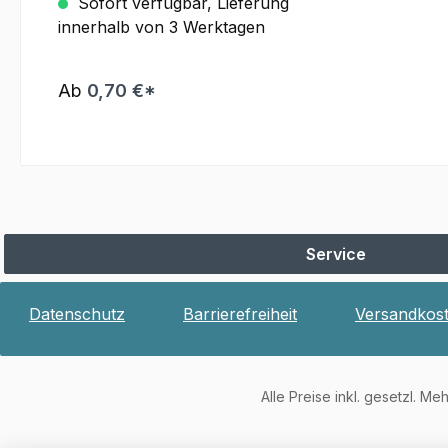
Sofort verfügbar, Lieferung
gesteckt undin einem kleinen
innerhalb von 3 Werktagen
Polytütchen verpackt.
Ab
0,70 €*
Service
Datenschutz
Barrierefreiheit
Versandkos
Alle Preise inkl. gesetzl. Me