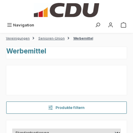
Zum Hauptinhalt springen
War
Navigation
Vereinigungen
Senioren-Union
Werbemittel
Werbemittel
Produkte filtern